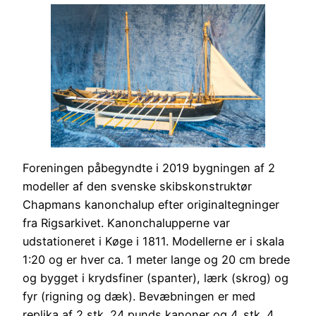
Foreningen påbegyndte i 2019 bygningen af 2
modeller af den svenske skibskonstruktør
Chapmans kanonchalup efter originaltegninger
fra Rigsarkivet. Kanonchalupperne var
udstationeret i Køge i 1811. Modellerne er i skala
1:20 og er hver ca. 1 meter lange og 20 cm brede
og bygget i krydsfiner (spanter), lærk (skrog) og
fyr (rigning og dæk). Bevæbningen er med
replika af 2 stk. 24 punds kanoner og 4. stk. 4