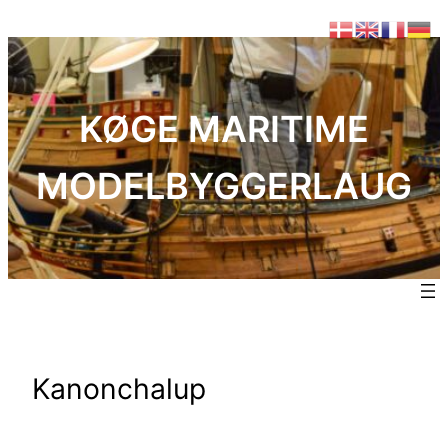
Spring
til
indhold
KØGE MARITIME
MODELBYGGERLAUG
Kanonchalup