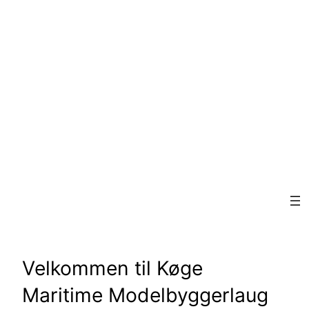
Spring
til
indhold
KØGE MARITIME
MODELBYGGERLAUG
Velkommen til Køge
Maritime Modelbyggerlaug